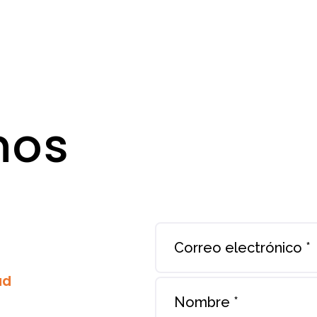
nos
ud