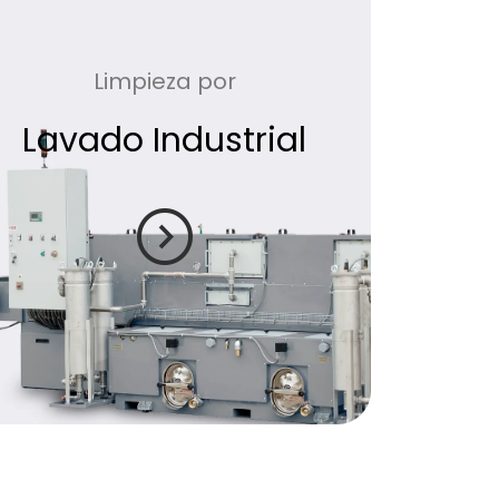
Limpieza por
Lavado Industrial
expand_circle_right