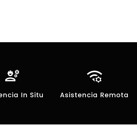
network_manage
engineering
encia In Situ
Asistencia Remota