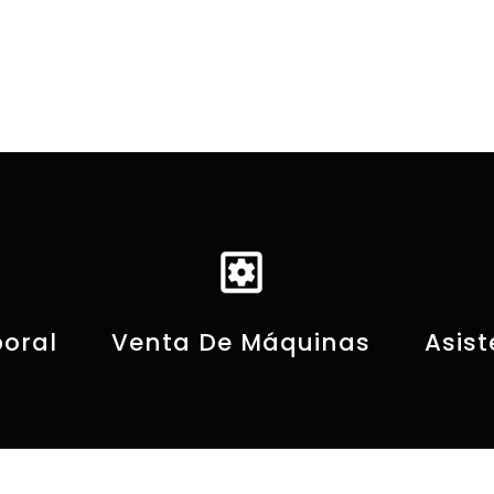
settings_applications
oral
Venta De Máquinas
Asist