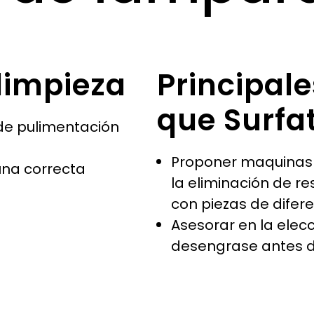
 limpieza
Principale
que Surfa
 de pulimentación
Proponer maquinas
una correcta
la eliminación de re
con piezas de difer
Asesorar en la elecc
desengrase antes d