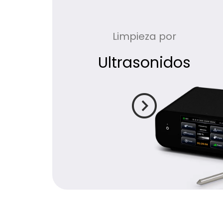
Limpieza por
Ultrasonidos
expand_circle_right