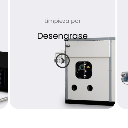
Limpieza por
Desengrase
expand_circle_right