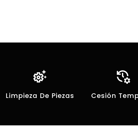
settings_suggest
manage_history
Limpieza De Piezas
Cesión Temp